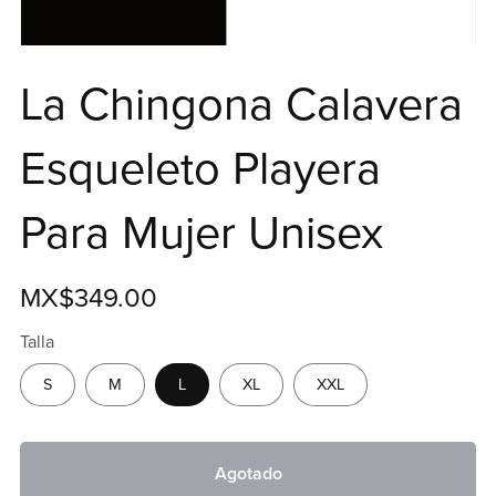
La Chingona Calavera
Esqueleto Playera
Para Mujer Unisex
MX$349.00
Talla
S
M
L
XL
XXL
Agotado