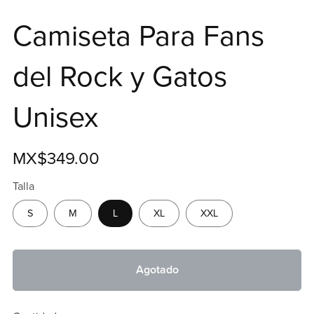
Camiseta Para Fans
del Rock y Gatos
Unisex
MX$349.00
Talla
S
M
L
XL
XXL
Agotado