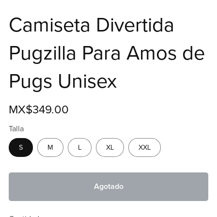
Camiseta Divertida
Pugzilla Para Amos de
Pugs Unisex
MX$349.00
Talla
S
M
L
XL
XXL
Agotado