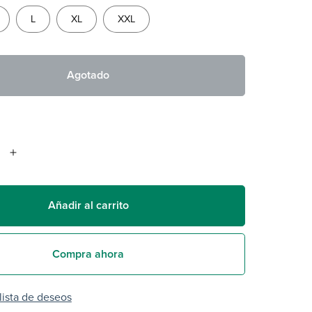
L
XL
XXL
Agotado
Añadir al carrito
Compra ahora
 lista de deseos