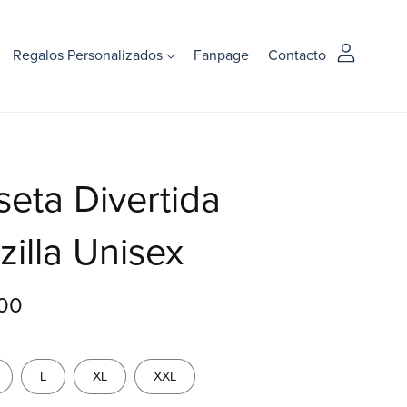
Regalos Personalizados
Fanpage
Contacto
eta Divertida
zilla Unisex
00
L
XL
XXL