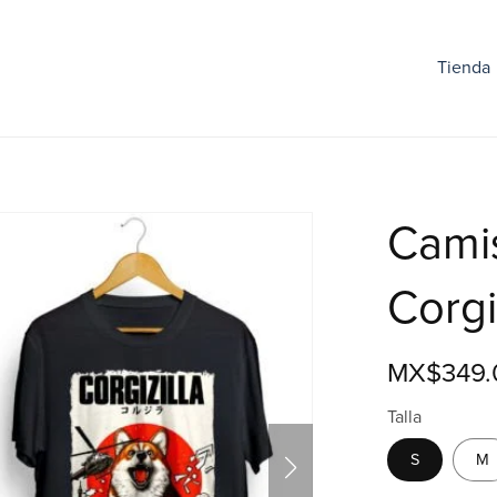
Tienda
Camis
Corgi
MX$349.
Talla
S
M