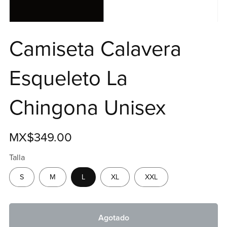
Camiseta Calavera
Esqueleto La
Chingona Unisex
MX$349.00
Talla
S
M
L
XL
XXL
Agotado